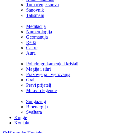
Tumačenje snova
Sanovnik
Talismani
Meditacija
Numerologija
Geomantija
Reiki
Čakre
Aura
Poludrago kamenje i kristali
Magija i sihri
Prazovjerja i vjerovanja
Grah
Pravi prijatelj
Mitovi i legende
Sungazing
Bioenergija
Svaštara
Knjige
Kontakt
SMS poruke
Kontakt