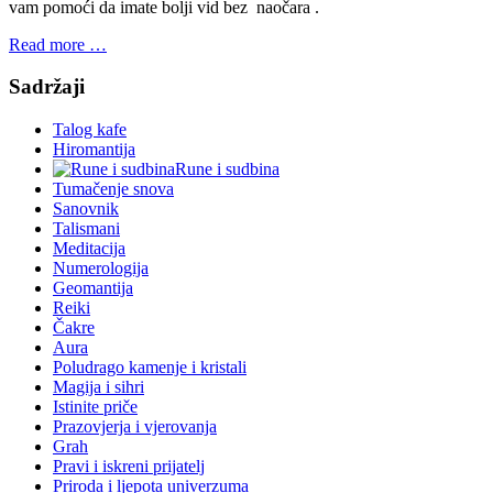
vam pomoći da imate bolji vid bez naočara .
Read more …
Sadržaji
Talog kafe
Hiromantija
Rune i sudbina
Tumačenje snova
Sanovnik
Talismani
Meditacija
Numerologija
Geomantija
Reiki
Čakre
Aura
Poludrago kamenje i kristali
Magija i sihri
Istinite priče
Prazovjerja i vjerovanja
Grah
Pravi i iskreni prijatelj
Priroda i ljepota univerzuma