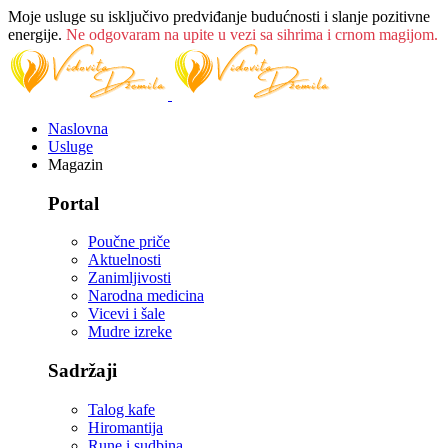
Moje usluge su isključivo predviđanje budućnosti i slanje pozitivne
energije.
Ne odgovaram na upite u vezi sa sihrima i crnom magijom.
Naslovna
Usluge
Magazin
Portal
Poučne priče
Aktuelnosti
Zanimljivosti
Narodna medicina
Vicevi i šale
Mudre izreke
Sadržaji
Talog kafe
Hiromantija
Rune i sudbina