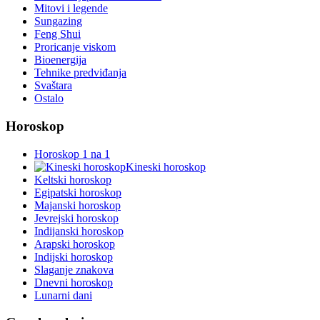
Mitovi i legende
Sungazing
Feng Shui
Proricanje viskom
Bioenergija
Tehnike predviđanja
Svaštara
Ostalo
Horoskop
Horoskop 1 na 1
Kineski horoskop
Keltski horoskop
Egipatski horoskop
Majanski horoskop
Jevrejski horoskop
Indijanski horoskop
Arapski horoskop
Indijski horoskop
Slaganje znakova
Dnevni horoskop
Lunarni dani