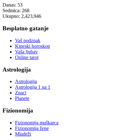
Danas:
53
Sedmica:
268
Ukupno:
2,423,946
Besplatno gatanje
Vaš podznak
Kineski horoskop
Vaša ljubav
Online tarot
Astrologija
Astrologija
Astrologija 1 na 1
Znaci
Planete
Fizionomija
Fizionomija muškarca
Fizionomija žene
Mladeži