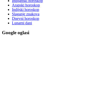
Indijanski horoskop
Arapski horoskop
Indijski horoskop
Slaganje znakova
Dnevni horoskop
Lunarni dani
Google oglasi