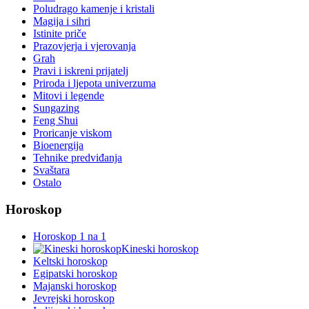
Poludrago kamenje i kristali
Magija i sihri
Istinite priče
Prazovjerja i vjerovanja
Grah
Pravi i iskreni prijatelj
Priroda i ljepota univerzuma
Mitovi i legende
Sungazing
Feng Shui
Proricanje viskom
Bioenergija
Tehnike predviđanja
Svaštara
Ostalo
Horoskop
Horoskop 1 na 1
Kineski horoskop
Keltski horoskop
Egipatski horoskop
Majanski horoskop
Jevrejski horoskop