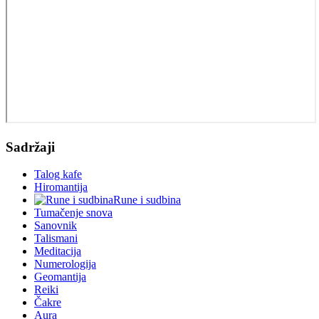
Sadržaji
Talog kafe
Hiromantija
Rune i sudbina
Tumačenje snova
Sanovnik
Talismani
Meditacija
Numerologija
Geomantija
Reiki
Čakre
Aura