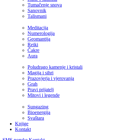
Tumačenje snova
Sanovnik
Talismani
Meditacija
Numerologija
Geomantija
Reiki
Čakre
Aura
Poludrago kamenje i kristali
Magija i sihri
Prazovjerja i vjerovanja
Grah
Pravi prijatelj
Mitovi i legende
Sungazing
Bioenergija
Svaštara
Knjige
Kontakt
SMS poruke
Kontakt