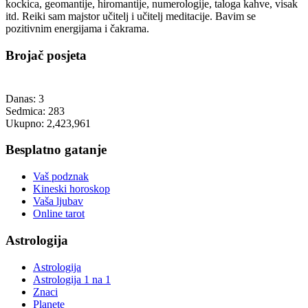
kockica, geomantije, hiromantije, numerologije, taloga kahve, visak
itd. Reiki sam majstor učitelj i učitelj meditacije. Bavim se
pozitivnim energijama i čakrama.
Brojač posjeta
Danas:
3
Sedmica:
283
Ukupno:
2,423,961
Besplatno gatanje
Vaš podznak
Kineski horoskop
Vaša ljubav
Online tarot
Astrologija
Astrologija
Astrologija 1 na 1
Znaci
Planete