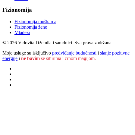
Fizionomija
Fizionomija muškarca
Fizionomija žene
Mladeži
© 2026 Vidovita Džemila i saradnici. Sva prava zadržana.
Moje usluge su isključivo
predviđanje budućnosti
i
slanje pozitivne
energije
i
ne bavim
se sihirima i crnom magijom.