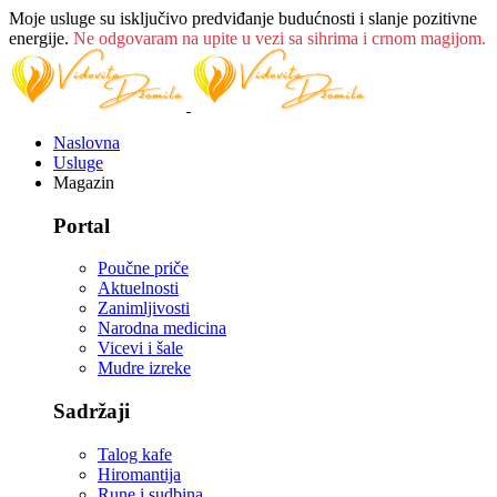
Moje usluge su isključivo predviđanje budućnosti i slanje pozitivne
energije.
Ne odgovaram na upite u vezi sa sihrima i crnom magijom.
Naslovna
Usluge
Magazin
Portal
Poučne priče
Aktuelnosti
Zanimljivosti
Narodna medicina
Vicevi i šale
Mudre izreke
Sadržaji
Talog kafe
Hiromantija
Rune i sudbina