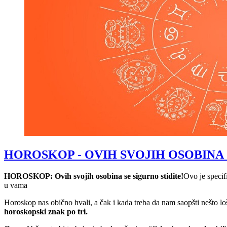
HOROSKOP - OVIH SVOJIH OSOBINA 
HOROSKOP: Ovih svojih osobina se sigurno stidite!
Ovo je specif
u vama
Horoskop nas obično hvali, a čak i kada treba da nam saopšti nešto l
horoskopski znak po tri.