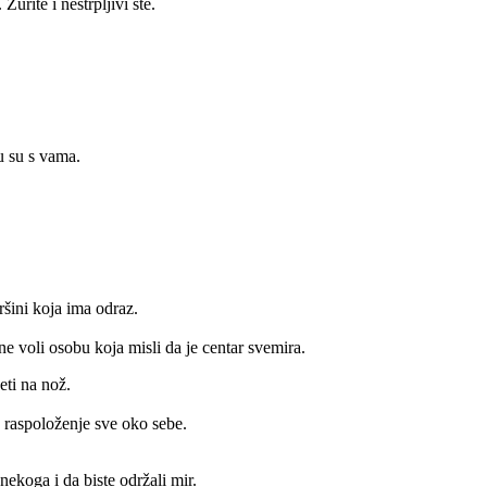
rite i nestrpljivi ste.
u su s vama.
ršini koja ima odraz.
e voli osobu koja misli da je centar svemira.
eti na nož.
 raspoloženje sve oko sebe.
nekoga i da biste održali mir.