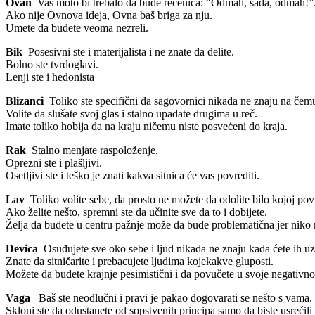
Ovan
Vaš moto bi trebalo da bude rečenica: “Odmah, sada, odmah!”. Žu
Ako nije Ovnova ideja, Ovna baš briga za nju.
Umete da budete veoma nezreli.
Bik
Posesivni ste i materijalista i ne znate da delite.
Bolno ste tvrdoglavi.
Lenji ste i hedonista
Blizanci
Toliko ste specifični da sagovornici nikada ne znaju na čem
Volite da slušate svoj glas i stalno upadate drugima u reč.
Imate toliko hobija da na kraju ničemu niste posvećeni do kraja.
Rak
Stalno menjate raspoloženje.
Oprezni ste i plašljivi.
Osetljivi ste i teško je znati kakva sitnica će vas povrediti.
Lav
Toliko volite sebe, da prosto ne možete da odolite bilo kojoj pov
Ako želite nešto, spremni ste da učinite sve da to i dobijete.
Želja da budete u centru pažnje može da bude problematična jer niko n
Devica
Osuđujete sve oko sebe i ljud nikada ne znaju kada ćete ih uz
Znate da sitničarite i prebacujete ljudima kojekakve gluposti.
Možete da budete krajnje pesimistični i da povučete u svoje negativno
Vaga
Baš ste neodlučni i pravi je pakao dogovarati se nešto s vama.
Skloni ste da odustanete od sopstvenih principa samo da biste usrećili 