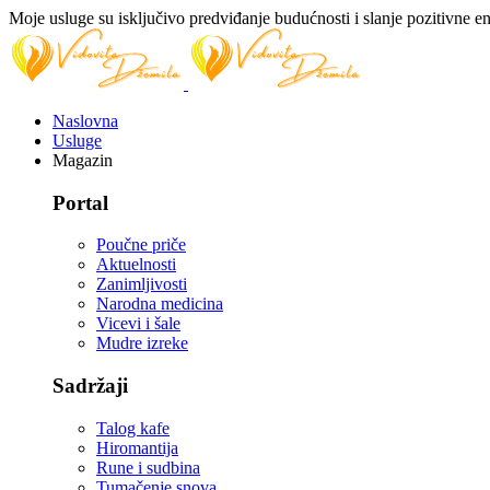
Moje usluge su isključivo predviđanje budućnosti i slanje pozitivne en
Naslovna
Usluge
Magazin
Portal
Poučne priče
Aktuelnosti
Zanimljivosti
Narodna medicina
Vicevi i šale
Mudre izreke
Sadržaji
Talog kafe
Hiromantija
Rune i sudbina
Tumačenje snova