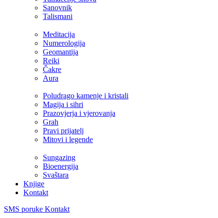
Sanovnik
Talismani
Meditacija
Numerologija
Geomantija
Reiki
Čakre
Aura
Poludrago kamenje i kristali
Magija i sihri
Prazovjerja i vjerovanja
Grah
Pravi prijatelj
Mitovi i legende
Sungazing
Bioenergija
Svaštara
Knjige
Kontakt
SMS poruke
Kontakt