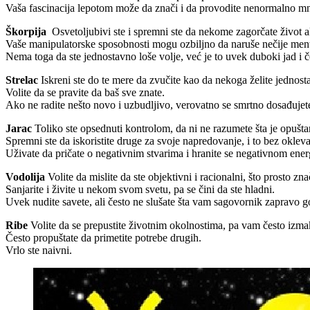
Vaša fascinacija lepotom može da znači i da provodite nenormalno m
Škorpija
Osvetoljubivi ste i spremni ste da nekome zagorčate život ak
Vaše manipulatorske sposobnosti mogu ozbiljno da naruše nečije ment
Nema toga da ste jednostavno loše volje, već je to uvek duboki jad i 
Strelac
Iskreni ste do te mere da zvučite kao da nekoga želite jednost
Volite da se pravite da baš sve znate.
Ako ne radite nešto novo i uzbudljivo, verovatno se smrtno dosađujet
Jarac
Toliko ste opsednuti kontrolom, da ni ne razumete šta je opušta
Spremni ste da iskoristite druge za svoje napredovanje, i to bez okleva
Uživate da pričate o negativnim stvarima i hranite se negativnom ener
Vodolija
Volite da mislite da ste objektivni i racionalni, što prosto zn
Sanjarite i živite u nekom svom svetu, pa se čini da ste hladni.
Uvek nudite savete, ali često ne slušate šta vam sagovornik zapravo g
Ribe
Volite da se prepustite životnim okolnostima, pa vam često izm
Često propuštate da primetite potrebe drugih.
Vrlo ste naivni.