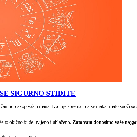
SE SIGURNO STIDITE
ičan horoskop vaših mana. Ko nije spreman da se makar malo suoči sa so
oše to obično bude uvijeno i ublaženo.
Zato vam donosimo vaše najgore