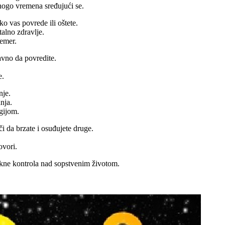
nogo vremena sređujući se.
o vas povrede ili oštete.
alno zdravlje.
čemer.
avno da povredite.
e.
nje.
nja.
gijom.
ači da brzate i osuđujete druge.
ovori.
akne kontrola nad sopstvenim životom.